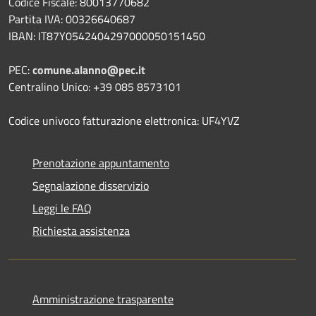
Codice Fiscale: 80013770682
Partita IVA: 00326640687
IBAN: IT87Y0542404297000050151450
PEC:
comune.alanno@pec.it
Centralino Unico: +39 085 8573101
Codice univoco fatturazione elettronica: UF4YVZ
Prenotazione appuntamento
Segnalazione disservizio
Leggi le FAQ
Richiesta assistenza
Amministrazione trasparente