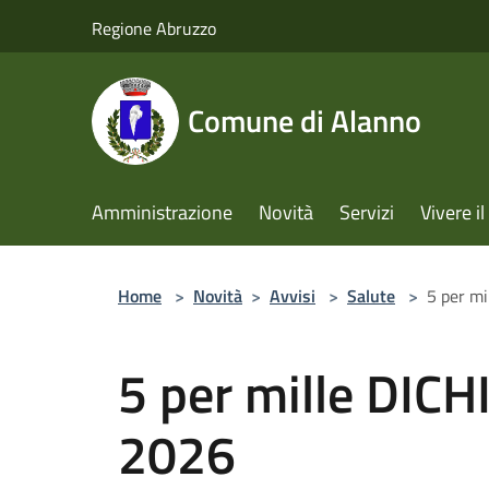
Salta al contenuto principale
Regione Abruzzo
Comune di Alanno
Amministrazione
Novità
Servizi
Vivere 
Home
>
Novità
>
Avvisi
>
Salute
>
5 per m
5 per mille DI
2026