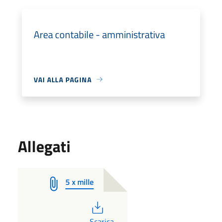
Area contabile - amministrativa
VAI ALLA PAGINA
Allegati
5 x mille
PDF
Scarica