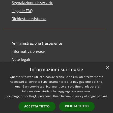
Segnalazione disservizio
Leggi le FAQ
Richiesta assistenza
Amministrazione trasparente
Informativa privacy
Note legali
×
Dichiarazione di accessibilità
Informazioni sui cookie
Questo sito web utilizza cookie tecnici e assimilati strettamente
necessari al corretto funzionamento e alla navigazione del sito,
nonché un cookie tecnico analitico al solo fine di elaborare
informazioni statistiche, aggregate e anonime.
RSS
Copyright © 2026 • Comune di
Per maggiori dettagli, può consultare la cookie policy al seguente
link
Accessibilità
Alanno • Powered by
Privacy
Municipium
Accesso
•
RIFIUTA TUTTO
ACCETTA TUTTO
Cookie
redazione