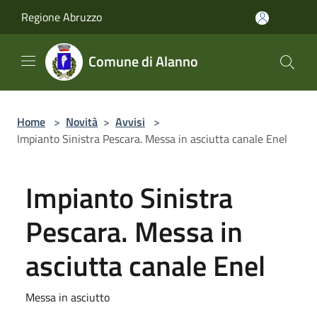
Salta al contenuto principale
Regione Abruzzo
Comune di Alanno
Home
>
Novità
>
Avvisi
>
Impianto Sinistra Pescara. Messa in asciutta canale Enel
Impianto Sinistra
Pescara. Messa in
asciutta canale Enel
Messa in asciutto