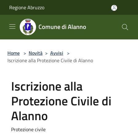
Salta al contenuto principale
Regione Abruzzo
Comune di Alanno
Home
>
Novità
>
Avvisi
>
Iscrizione alla Protezione Civile di Alanno
Iscrizione alla
Protezione Civile di
Alanno
Protezione civile