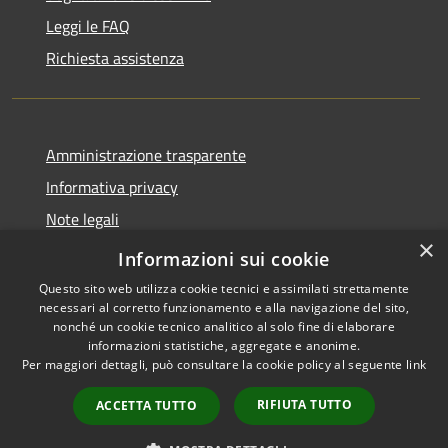
Leggi le FAQ
Richiesta assistenza
Amministrazione trasparente
Informativa privacy
Note legali
×
Dichiarazione di accessibilità
Informazioni sui cookie
Questo sito web utilizza cookie tecnici e assimilati strettamente
necessari al corretto funzionamento e alla navigazione del sito,
nonché un cookie tecnico analitico al solo fine di elaborare
informazioni statistiche, aggregate e anonime.
RSS
Copyright © 2026 • Comune di
Per maggiori dettagli, può consultare la cookie policy al seguente
link
Accessibilità
Alanno • Powered by
Privacy
Municipium
Accesso
•
RIFIUTA TUTTO
ACCETTA TUTTO
Cookie
redazione
Mappa del sito