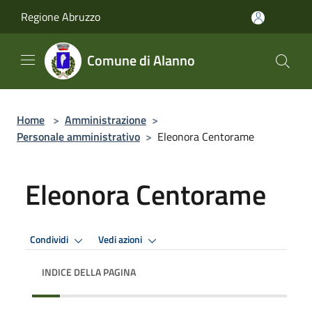
Salta al contenuto principale
Regione Abruzzo
Comune di Alanno
Home
>
Amministrazione
>
Personale amministrativo
>
Eleonora Centorame
Eleonora Centorame
Condividi
Vedi azioni
INDICE DELLA PAGINA