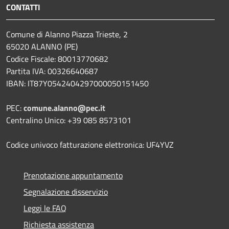
CONTATTI
Comune di Alanno Piazza Trieste, 2
65020 ALANNO (PE)
Codice Fiscale: 80013770682
Partita IVA: 00326640687
IBAN: IT87Y0542404297000050151450
PEC:
comune.alanno@pec.it
Centralino Unico: +39 085 8573101
Codice univoco fatturazione elettronica: UF4YVZ
Prenotazione appuntamento
Segnalazione disservizio
Leggi le FAQ
Richiesta assistenza