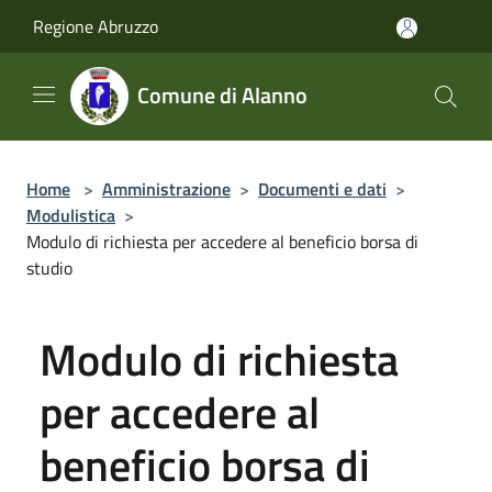
Salta al contenuto principale
Regione Abruzzo
Comune di Alanno
Home
>
Amministrazione
>
Documenti e dati
>
Modulistica
>
Modulo di richiesta per accedere al beneficio borsa di
studio
Modulo di richiesta
per accedere al
beneficio borsa di