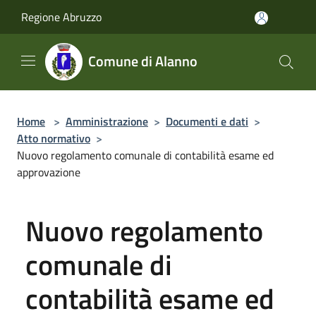
Salta al contenuto principale
Regione Abruzzo
Comune di Alanno
Home
>
Amministrazione
>
Documenti e dati
>
Atto normativo
>
Nuovo regolamento comunale di contabilità esame ed
approvazione
Nuovo regolamento
comunale di
contabilità esame ed