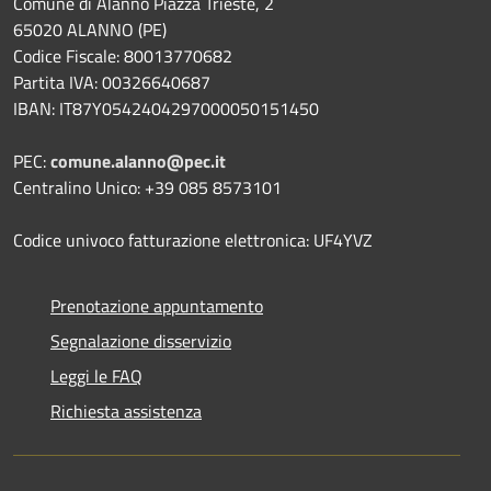
Comune di Alanno Piazza Trieste, 2
65020 ALANNO (PE)
Codice Fiscale: 80013770682
Partita IVA: 00326640687
IBAN: IT87Y0542404297000050151450
PEC:
comune.alanno@pec.it
Centralino Unico: +39 085 8573101
Codice univoco fatturazione elettronica: UF4YVZ
Prenotazione appuntamento
Segnalazione disservizio
Leggi le FAQ
Richiesta assistenza