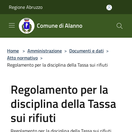
Salta al contenuto principale
Regione Abruzzo
Comune di Alanno
Home
>
Amministrazione
>
Documenti e dati
>
Atto normativo
>
Regolamento per la disciplina della Tassa sui rifiuti
Regolamento per la
disciplina della Tassa
sui rifiuti
Regolamento per la disciplina della Tassa sui rifiuti