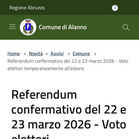
Salta al contenuto principale
Regione Abruzzo
Comune di Alanno
Home
>
Novità
>
Avvisi
>
Comune
>
Referendum confermativo del 22 e 23 marzo 2026 - Voto
elettori temporaneamente all'estero
Referendum
confermativo del 22 e
23 marzo 2026 - Voto
elettori