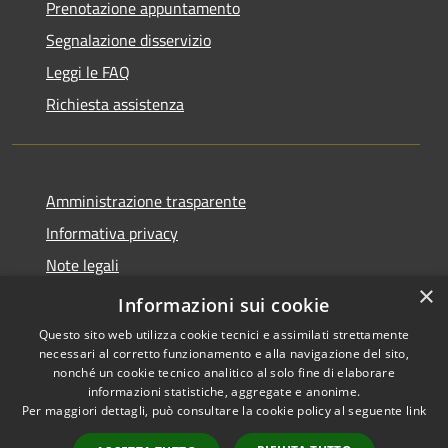
Prenotazione appuntamento
Segnalazione disservizio
Leggi le FAQ
Richiesta assistenza
Amministrazione trasparente
Informativa privacy
Note legali
×
Dichiarazione di accessibilità
Informazioni sui cookie
Questo sito web utilizza cookie tecnici e assimilati strettamente
necessari al corretto funzionamento e alla navigazione del sito,
nonché un cookie tecnico analitico al solo fine di elaborare
informazioni statistiche, aggregate e anonime.
RSS
Copyright © 2026 • Comune di
Per maggiori dettagli, può consultare la cookie policy al seguente
link
Accessibilità
Alanno • Powered by
Privacy
Municipium
Accesso
•