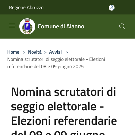
Salta al contenuto principale
Regione Abruzzo
Comune di Alanno
Home
>
Novità
>
Avvisi
>
Nomina scrutatori di seggio elettorale - Elezioni
referendarie del 08 e 09 giugno 2025
Nomina scrutatori di
seggio elettorale -
Elezioni referendarie
del 08 e 09 giugno