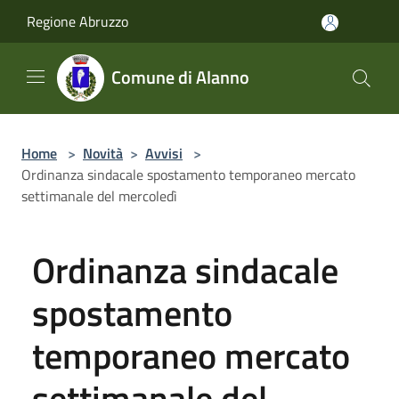
Salta al contenuto principale
Regione Abruzzo
Comune di Alanno
Home
>
Novità
>
Avvisi
>
Ordinanza sindacale spostamento temporaneo mercato
settimanale del mercoledì
Ordinanza sindacale
spostamento
temporaneo mercato
settimanale del