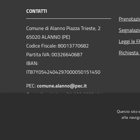
CONTATTI
Prenotaz
Comune di Alanno Piazza Trieste, 2
Segnalazi
65020 ALANNO (PE)
Leggi le 
Codice Fiscale: 80013770682
Richiesta
Partita IVA: 00326640687
IBAN:
IT87Y0542404297000050151450
PEC:
comune.alanno@pec.it
Centralino Unico: +39 085 8573101
Codice univoco fatturazione elettronica:
Questo sito 
UF4YVZ
alla navig