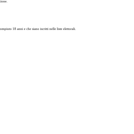
zione.
mpiuto 18 anni e che siano iscritti nelle liste elettorali.