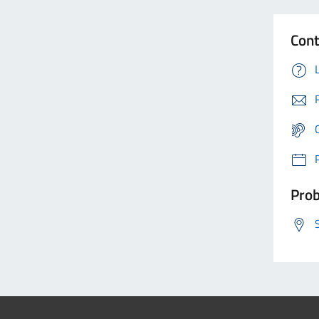
Cont
Prob