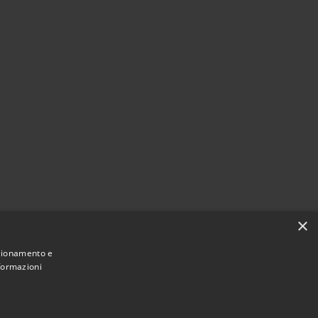
×
nzionamento e
nformazioni