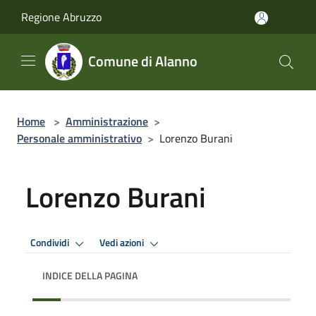
Salta al contenuto principale
Regione Abruzzo
Comune di Alanno
Home
>
Amministrazione
>
Personale amministrativo
>
Lorenzo Burani
Lorenzo Burani
Condividi
Vedi azioni
INDICE DELLA PAGINA