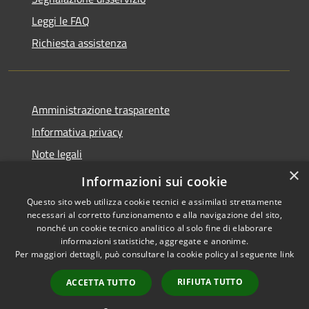
Leggi le FAQ
Richiesta assistenza
Amministrazione trasparente
Informativa privacy
Note legali
×
Dichiarazione di accessibilità
Informazioni sui cookie
Questo sito web utilizza cookie tecnici e assimilati strettamente
necessari al corretto funzionamento e alla navigazione del sito,
nonché un cookie tecnico analitico al solo fine di elaborare
informazioni statistiche, aggregate e anonime.
RSS
Copyright © 2026 • Comune di
Per maggiori dettagli, può consultare la cookie policy al seguente
link
Accessibilità
Alanno • Powered by
Privacy
Municipium
Accesso
•
RIFIUTA TUTTO
ACCETTA TUTTO
Cookie
redazione