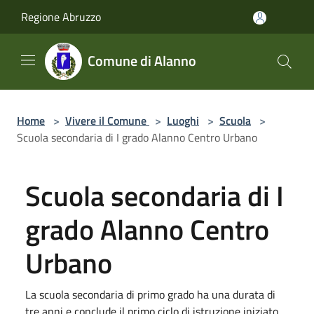
Salta al contenuto principale
Regione Abruzzo
Comune di Alanno
Home
>
Vivere il Comune
>
Luoghi
>
Scuola
>
Scuola secondaria di I grado Alanno Centro Urbano
Scuola secondaria di I
grado Alanno Centro
Urbano
La scuola secondaria di primo grado ha una durata di
tre anni e conclude il primo ciclo di istruzione iniziato