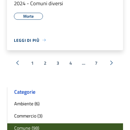
2024 - Comuni diversi
Morte
LEGGI DI PIÙ
1
2
3
4
...
7
« Precedente
Successi
Categorie
Ambiente (6)
Commercio (3)
Comune (98)