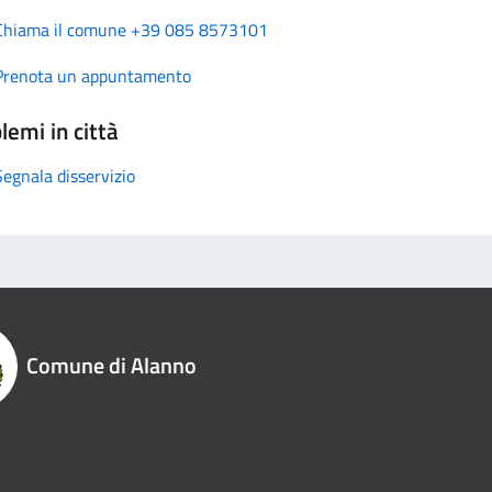
Chiama il comune +39 085 8573101
Prenota un appuntamento
lemi in città
Segnala disservizio
Comune di Alanno