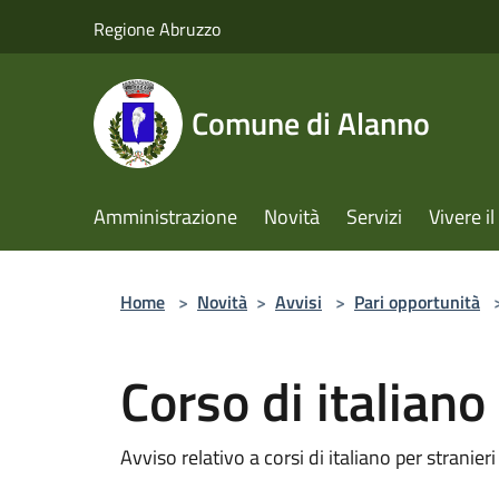
Salta al contenuto principale
Regione Abruzzo
Comune di Alanno
Amministrazione
Novità
Servizi
Vivere 
Home
>
Novità
>
Avvisi
>
Pari opportunità
Corso di italiano
Avviso relativo a corsi di italiano per stranieri