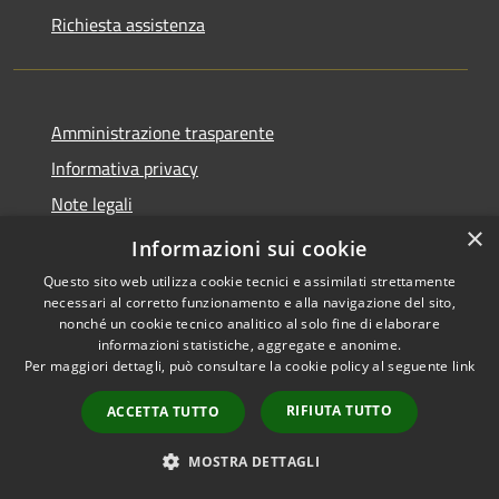
Richiesta assistenza
Amministrazione trasparente
Informativa privacy
Note legali
×
Dichiarazione di accessibilità
Informazioni sui cookie
Questo sito web utilizza cookie tecnici e assimilati strettamente
necessari al corretto funzionamento e alla navigazione del sito,
nonché un cookie tecnico analitico al solo fine di elaborare
informazioni statistiche, aggregate e anonime.
RSS
Copyright © 2026 • Comune di
Per maggiori dettagli, può consultare la cookie policy al seguente
link
Accessibilità
Alanno • Powered by
Privacy
Municipium
Accesso
•
RIFIUTA TUTTO
ACCETTA TUTTO
Cookie
redazione
Mappa del sito
MOSTRA DETTAGLI