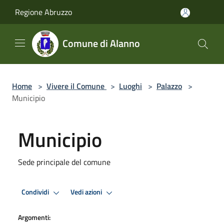
Salta al contenuto principale
Regione Abruzzo
Comune di Alanno
Home
>
Vivere il Comune
>
Luoghi
>
Palazzo
>
Municipio
Municipio
Sede principale del comune
Condividi
Vedi azioni
Argomenti: