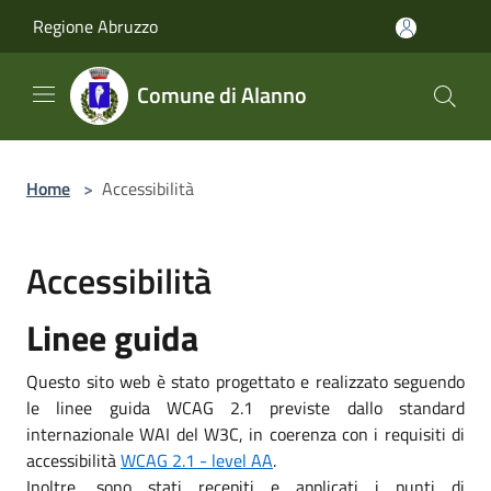
Salta al contenuto principale
Regione Abruzzo
Comune di Alanno
Home
>
Accessibilità
Accessibilità
Linee guida
Questo sito web è stato progettato e realizzato seguendo
le linee guida WCAG 2.1 previste dallo standard
internazionale WAI del W3C, in coerenza con i requisiti di
accessibilità
WCAG 2.1 - level AA
.
Inoltre, sono stati recepiti e applicati i punti di