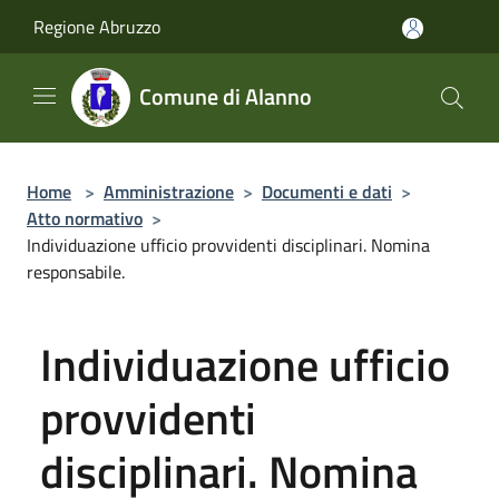
Salta al contenuto principale
Regione Abruzzo
Comune di Alanno
Home
>
Amministrazione
>
Documenti e dati
>
Atto normativo
>
Individuazione ufficio provvidenti disciplinari. Nomina
responsabile.
Individuazione ufficio
provvidenti
disciplinari. Nomina