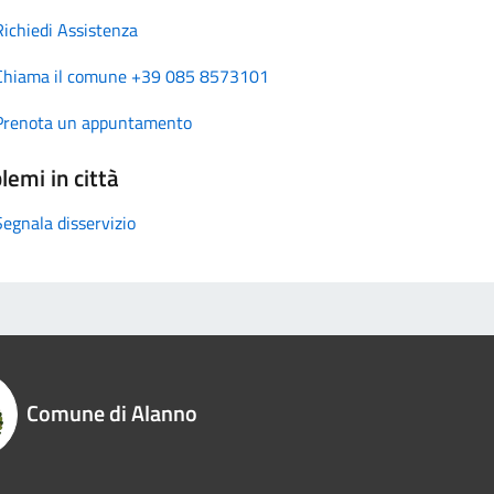
Richiedi Assistenza
Chiama il comune +39 085 8573101
Prenota un appuntamento
lemi in città
Segnala disservizio
Comune di Alanno