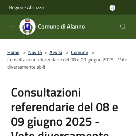
Salta al contenuto principale
Regione Abruzzo
Comune di Alanno
Home
>
Novità
>
Avvisi
>
Comune
>
Consultazioni referendarie del 08 e 09 giugno 2025 - Voto
diversamente abili
Consultazioni
referendarie del 08 e
09 giugno 2025 -
Voto diversamente