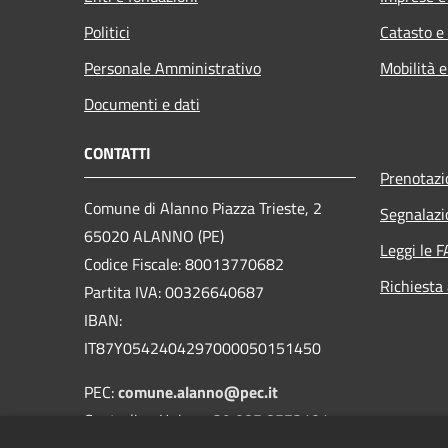
Politici
Catasto e
Personale Amministrativo
Mobilità e
Documenti e dati
CONTATTI
Prenotaz
Comune di Alanno Piazza Trieste, 2
Segnalazi
65020 ALANNO (PE)
Leggi le 
Codice Fiscale: 80013770682
Richiesta
Partita IVA: 00326640687
IBAN:
IT87Y0542404297000050151450
PEC:
comune.alanno@pec.it
Centralino Unico: +39 085 8573101