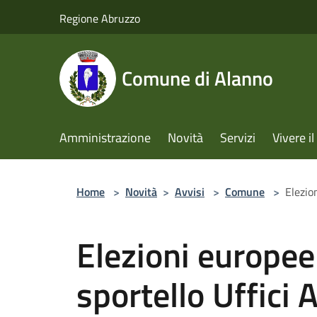
Salta al contenuto principale
Regione Abruzzo
Comune di Alanno
Amministrazione
Novità
Servizi
Vivere 
Home
>
Novità
>
Avvisi
>
Comune
>
Elezion
Elezioni europee
sportello Uffici A