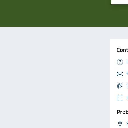
Cont
Prob