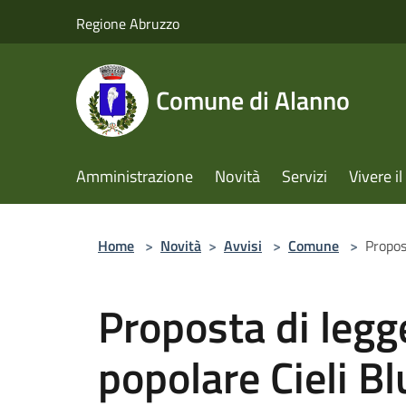
Salta al contenuto principale
Regione Abruzzo
Comune di Alanno
Amministrazione
Novità
Servizi
Vivere 
Home
>
Novità
>
Avvisi
>
Comune
>
Propost
Proposta di legge
popolare Cieli Bl