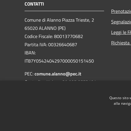
CONTATTI
Prenotaz
Comune di Alanno Piazza Trieste, 2
Segnalazi
65020 ALANNO (PE)
Leggi le 
Codice Fiscale: 80013770682
Richiesta
Partita IVA: 00326640687
IBAN:
IT87Y0542404297000050151450
PEC:
comune.alanno@pec.it
Centralino Unico: +39 085 8573101
Codice univoco fatturazione elettronica:
Questo sito 
UF4YVZ
alla navig