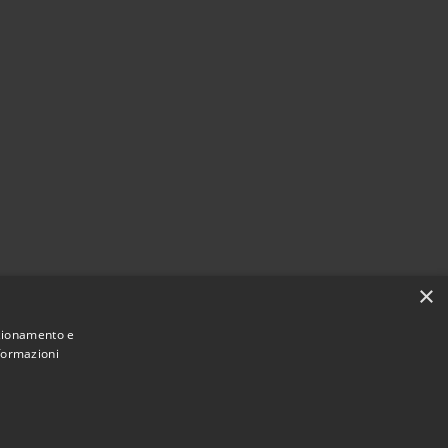
×
nzionamento e
nformazioni