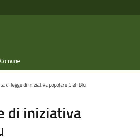
il Comune
a di legge di iniziativa popolare Cieli Blu
 di iniziativa
u