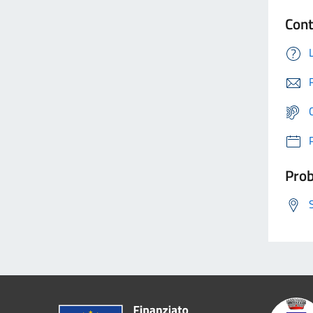
Cont
Prob