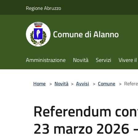
Salta al contenuto principale
Regione Abruzzo
Comune di Alanno
Amministrazione
Novità
Servizi
Vivere 
Home
>
Novità
>
Avvisi
>
Comune
>
Refere
Referendum conf
23 marzo 2026 - 