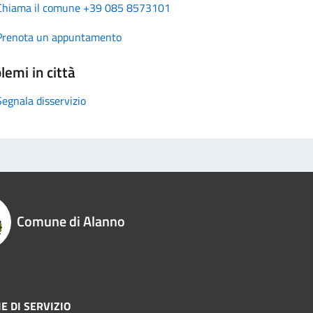
Chiama il comune +39 085 8573101
Prenota un appuntamento
lemi in città
Segnala disservizio
Comune di Alanno
E DI SERVIZIO