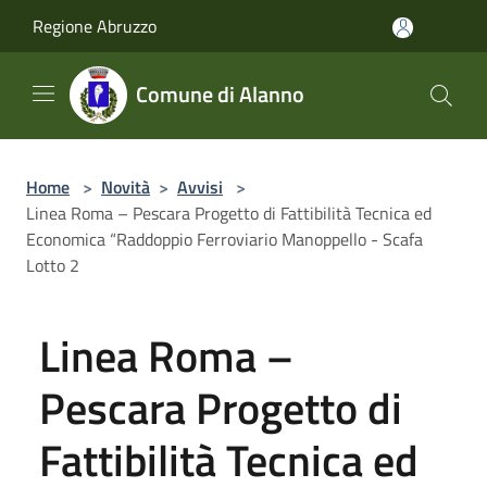
Salta al contenuto principale
Regione Abruzzo
Comune di Alanno
Home
>
Novità
>
Avvisi
>
Linea Roma – Pescara Progetto di Fattibilità Tecnica ed
Economica “Raddoppio Ferroviario Manoppello - Scafa
Lotto 2
Linea Roma –
Pescara Progetto di
Fattibilità Tecnica ed