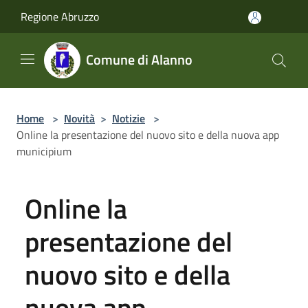
Salta al contenuto principale
Regione Abruzzo
Comune di Alanno
Home
>
Novità
>
Notizie
>
Online la presentazione del nuovo sito e della nuova app
municipium
Online la
presentazione del
nuovo sito e della
nuova app