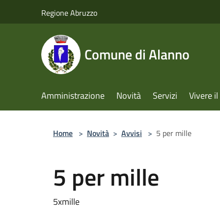
Salta al contenuto principale
Regione Abruzzo
Comune di Alanno
Amministrazione
Novità
Servizi
Vivere 
Home
>
Novità
>
Avvisi
>
5 per mille
5 per mille
5xmille