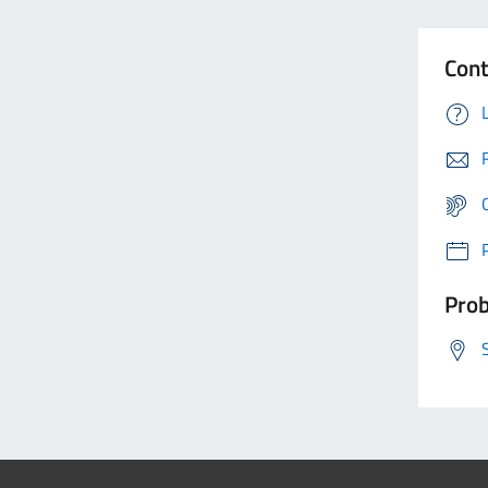
Cont
Prob