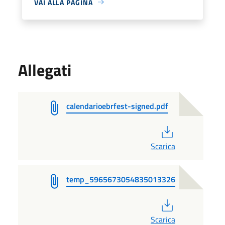
VAI ALLA PAGINA
Allegati
calendarioebrfest-signed.pdf
PDF
Scarica
temp_5965673054835013326
PDF
Scarica