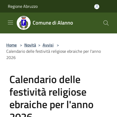
Salta al contenuto principale
Regione Abruzzo
Comune di Alanno
Home
>
Novità
>
Avvisi
>
Calendario delle festività religiose ebraiche per l'anno
2026
Calendario delle
festività religiose
ebraiche per l'anno
2026