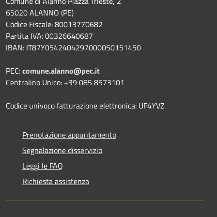
Comune di Alanno Piazza Trieste, 2
65020 ALANNO (PE)
Codice Fiscale: 80013770682
Partita IVA: 00326640687
IBAN: IT87Y0542404297000050151450
PEC:
comune.alanno@pec.it
Centralino Unico: +39 085 8573101
Codice univoco fatturazione elettronica: UF4YVZ
Prenotazione appuntamento
Segnalazione disservizio
Leggi le FAQ
Richiesta assistenza