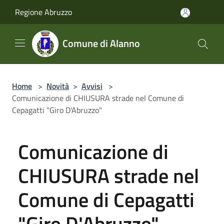
Salta al contenuto principale
Regione Abruzzo
Comune di Alanno
Home
>
Novità
>
Avvisi
>
Comunicazione di CHIUSURA strade nel Comune di
Cepagatti "Giro D'Abruzzo"
Comunicazione di
CHIUSURA strade nel
Comune di Cepagatti
"Giro D'Abruzzo"