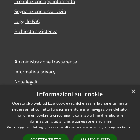
Prenotazione appuntamento
Segnalazione disservizio
Leggi le FAQ
Richiesta assistenza
Amministrazione trasparente
Informativa privacy
Note legali
×
Dichiarazione di accessibilità
Informazioni sui cookie
Questo sito web utilizza cookie tecnici e assimilati strettamente
necessari al corretto funzionamento e alla navigazione del sito,
nonché un cookie tecnico analitico al solo fine di elaborare
informazioni statistiche, aggregate e anonime.
RSS
Copyright © 2026 • Comune di
Per maggiori dettagli, può consultare la cookie policy al seguente
link
Accessibilità
Alanno • Powered by
Privacy
Municipium
Accesso
•
RIFIUTA TUTTO
ACCETTA TUTTO