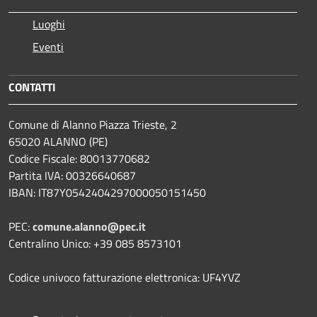
Luoghi
Eventi
CONTATTI
Comune di Alanno Piazza Trieste, 2
65020 ALANNO (PE)
Codice Fiscale: 80013770682
Partita IVA: 00326640687
IBAN: IT87Y0542404297000050151450
PEC:
comune.alanno@pec.it
Centralino Unico: +39 085 8573101
Codice univoco fatturazione elettronica: UF4YVZ