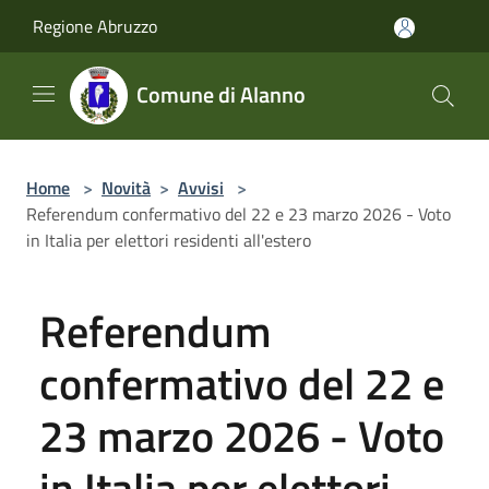
Salta al contenuto principale
Regione Abruzzo
Comune di Alanno
Home
>
Novità
>
Avvisi
>
Referendum confermativo del 22 e 23 marzo 2026 - Voto
in Italia per elettori residenti all'estero
Referendum
confermativo del 22 e
23 marzo 2026 - Voto
in Italia per elettori