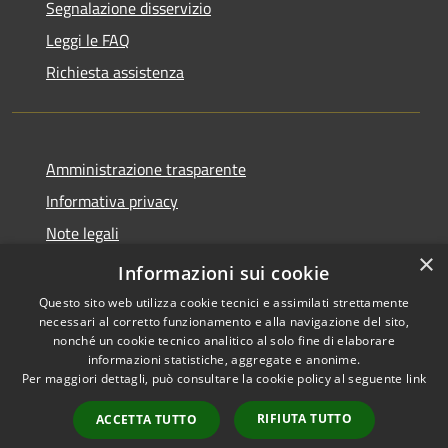
Segnalazione disservizio
Leggi le FAQ
Richiesta assistenza
Amministrazione trasparente
Informativa privacy
Note legali
×
Dichiarazione di accessibilità
Informazioni sui cookie
Questo sito web utilizza cookie tecnici e assimilati strettamente
necessari al corretto funzionamento e alla navigazione del sito,
nonché un cookie tecnico analitico al solo fine di elaborare
informazioni statistiche, aggregate e anonime.
RSS
Copyright © 2026 • Comune di
Per maggiori dettagli, può consultare la cookie policy al seguente
link
Accessibilità
Alanno • Powered by
Privacy
Municipium
Accesso
•
RIFIUTA TUTTO
ACCETTA TUTTO
Cookie
redazione