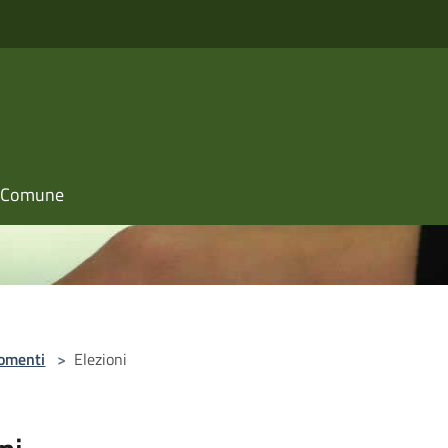
il Comune
omenti
>
Elezioni