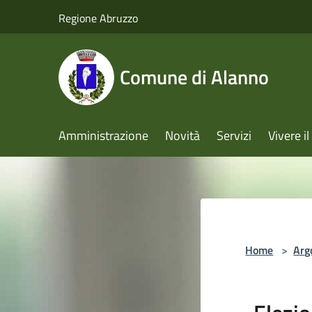
Salta al contenuto principale
Regione Abruzzo
Comune di Alanno
Amministrazione
Novità
Servizi
Vivere 
Home
>
Arg