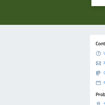
Cont
Prob