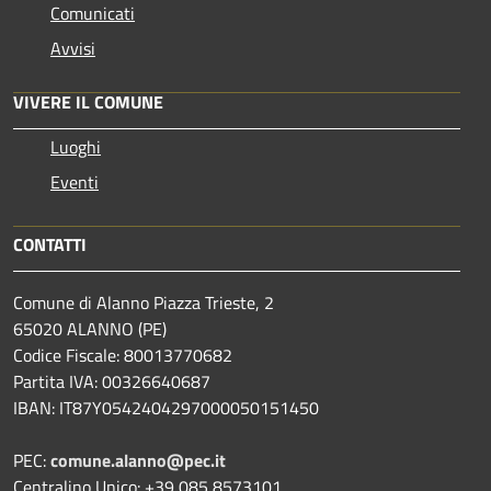
Comunicati
Avvisi
VIVERE IL COMUNE
Luoghi
Eventi
CONTATTI
Comune di Alanno Piazza Trieste, 2
65020 ALANNO (PE)
Codice Fiscale: 80013770682
Partita IVA: 00326640687
IBAN: IT87Y0542404297000050151450
PEC:
comune.alanno@pec.it
Centralino Unico: +39 085 8573101