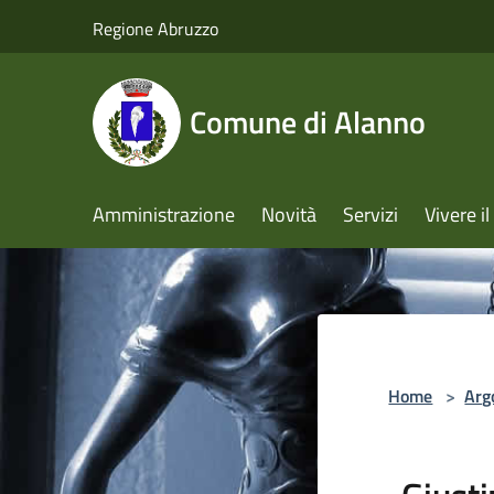
Salta al contenuto principale
Regione Abruzzo
Comune di Alanno
Amministrazione
Novità
Servizi
Vivere 
Home
>
Arg