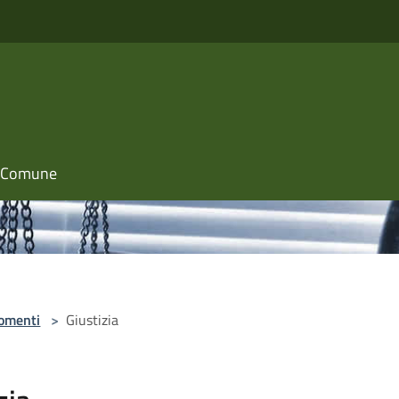
il Comune
omenti
>
Giustizia