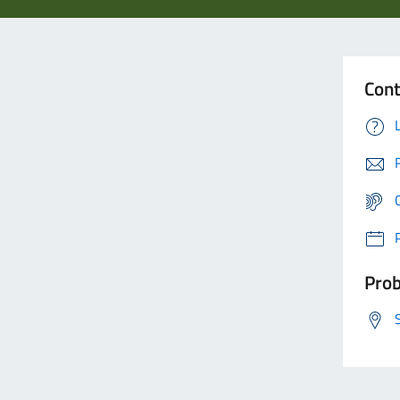
Cont
Prob