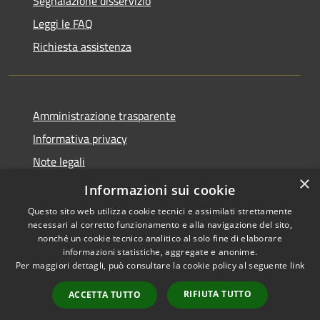
Segnalazione disservizio
Leggi le FAQ
Richiesta assistenza
Amministrazione trasparente
Informativa privacy
Note legali
×
Dichiarazione di accessibilità
Informazioni sui cookie
Questo sito web utilizza cookie tecnici e assimilati strettamente
necessari al corretto funzionamento e alla navigazione del sito,
nonché un cookie tecnico analitico al solo fine di elaborare
informazioni statistiche, aggregate e anonime.
RSS
Copyright © 2026 • Comune di
Per maggiori dettagli, può consultare la cookie policy al seguente
link
Accessibilità
Alanno • Powered by
Privacy
Municipium
Accesso
•
RIFIUTA TUTTO
ACCETTA TUTTO
Cookie
redazione