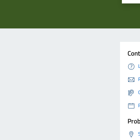
Cont
Prob