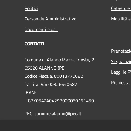
Politici
Catasto e
Personale Amministrativo
Mobilità e
Documenti e dati
CONTATTI
Prenotaz
Comune di Alanno Piazza Trieste, 2
Segnalazi
65020 ALANNO (PE)
Leggi le 
Codice Fiscale: 80013770682
Richiesta
Partita IVA: 00326640687
IBAN:
IT87Y0542404297000050151450
PEC:
comune.alanno@pec.it
Centralino Unico: +39 085 8573101