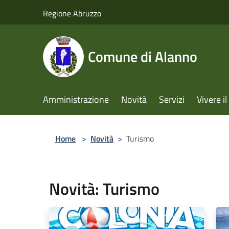
Salta al contenuto principale
Regione Abruzzo
Comune di Alanno
Amministrazione
Novità
Servizi
Vivere 
Home
>
Novità
>
Turismo
Novità: Turismo