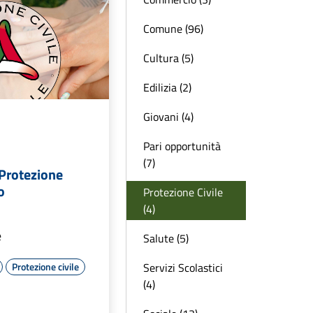
Comune (96)
Cultura (5)
Edilizia (2)
Giovani (4)
Pari opportunità
(7)
a Protezione
o
Protezione Civile
(4)
e
Salute (5)
Servizi Scolastici
Protezione civile
(4)